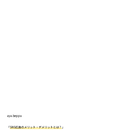
aya.beppu
「
SNS広告のメリット・デメリットとは？
」