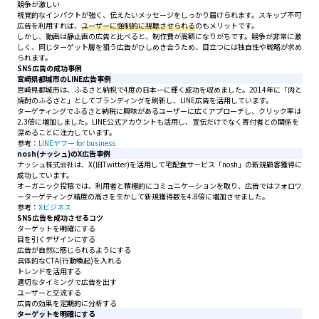
競争が激しい
視覚的なインパクトが強く、伝えたいメッセージをしっかり届けられます。スキップ不可
広告を利用すれば、
ユーザーに強制的に視聴させられる
のもメリットです。
しかし、動画は静止画の広告と比べると、制作費が高額になりがちです。競争が非常に激
しく、同じターゲット層を狙う広告がひしめき合うため、目立つには独自性や戦略が求め
られます。
SNS広告の成功事例
宮崎県都城市のLINE広告事例
宮崎県都城市は、ふるさと納税で4度の日本一に輝く成功を収めました。2014年に「肉と
焼酎のふるさと」としてブランディングを刷新し、LINE広告を活用しています。
ターゲティングでふるさと納税に興味があるユーザーに広くアプローチし、クリック率は
2.3倍に増加しました。LINE公式アカウントも活用し、宣伝だけでなく寄付者との関係を
深めることに注力しています。
参考：
LINEヤフー for business
nosh(ナッシュ)のX広告事例
ナッシュ株式会社は、X(旧Twitter)を活用して宅配食サービス「nosh」の新規顧客獲得に
成功しています。
オーガニック投稿では、利用者と積極的にコミュニケーションを取り、広告ではフォロワ
ーターゲティング精度の高さを生かして新規獲得数を4.8倍に増加させました。
参考：
Xビジネス
SNS広告を成功させるコツ
ターゲットを明確にする
目を引くデザインにする
広告が自然に感じられるようにする
具体的なCTA(行動喚起)を入れる
トレンドを活用する
適切なタイミングで広告を出す
ユーザーと交流する
広告の効果を定期的に分析する
ターゲットを明確にする