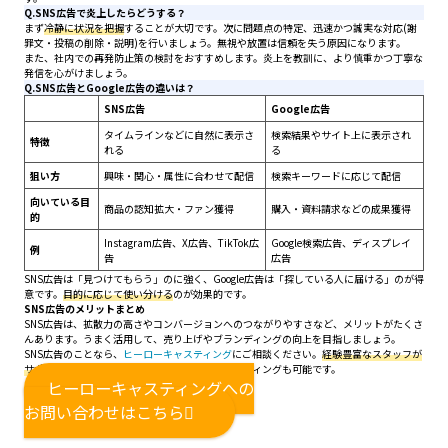
Q.SNS広告で炎上したらどうする？
まず
冷静に状況を把握
することが大切です。次に問題点の特定、迅速かつ誠実な対応(謝
罪文・投稿の削除・説明)を行いましょう。無視や放置は信頼を失う原因になります。
また、社内での再発防止策の検討をおすすめします。炎上を教訓に、より慎重かつ丁寧な
発信を心がけましょう。
Q.SNS広告とGoogle広告の違いは？
SNS広告
Google広告
タイムラインなどに自然に表示さ
検索結果やサイト上に表示され
特徴
れる
る
狙い方
興味・関心・属性に合わせて配信
検索キーワードに応じて配信
向いている目
商品の認知拡大・ファン獲得
購入・資料請求などの成果獲得
的
Instagram広告、X広告、TikTok広
Google検索広告、ディスプレイ
例
告
広告
SNS広告は「見つけてもらう」のに強く、Google広告は「探している人に届ける」のが得
意です。
目的に応じて使い分ける
のが効果的です。
SNS広告のメリットまとめ
SNS広告は、拡散力の高さやコンバージョンへのつながりやすさなど、メリットがたくさ
んあります。うまく活用して、売り上げやブランディングの向上を目指しましょう。
SNS広告のことなら、
ヒーローキャスティング
にご相談ください。
経験豊富なスタッフが
サポート
いたします。インフルエンサーのキャスティングも可能です。
ヒーローキャスティングへの
お問い合わせはこちら