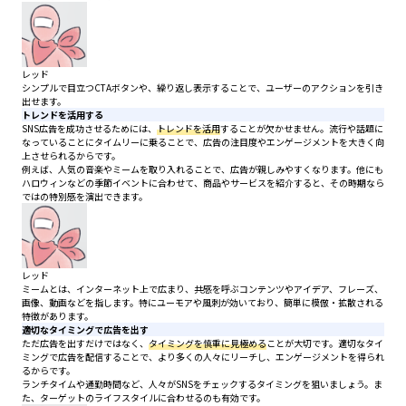
レッド
シンプルで目立つCTAボタンや、繰り返し表示することで、ユーザーのアクションを引き
出せます。
トレンドを活用する
SNS広告を成功させるためには、
トレンドを活用
することが欠かせません。流行や話題に
なっていることにタイムリーに乗ることで、広告の注目度やエンゲージメントを大きく向
上させられるからです。
例えば、人気の音楽やミームを取り入れることで、広告が親しみやすくなります。他にも
ハロウィンなどの季節イベントに合わせて、商品やサービスを紹介すると、その時期なら
ではの特別感を演出できます。
レッド
ミームとは、インターネット上で広まり、共感を呼ぶコンテンツやアイデア、フレーズ、
画像、動画などを指します。特にユーモアや風刺が効いており、簡単に模倣・拡散される
特徴があります。
適切なタイミングで広告を出す
ただ広告を出すだけではなく、
タイミングを慎重に見極める
ことが大切です。適切なタイ
ミングで広告を配信することで、より多くの人々にリーチし、エンゲージメントを得られ
るからです。
ランチタイムや通勤時間など、人々がSNSをチェックするタイミングを狙いましょう。ま
た、ターゲットのライフスタイルに合わせるのも有効です。