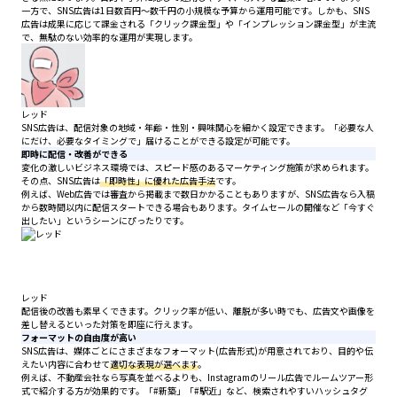
一方で、SNS広告は1日数百円〜数千円の小規模な予算から運用可能です。しかも、SNS
広告は成果に応じて課金される「クリック課金型」や「インプレッション課金型」が主流
で、無駄のない効率的な運用が実現します。
レッド
SNS広告は、配信対象の地域・年齢・性別・興味関心を細かく設定できます。「必要な人
にだけ、必要なタイミングで」届けることができる設定が可能です。
即時に配信・改善ができる
変化の激しいビジネス環境では、スピード感のあるマーケティング施策が求められます。
その点、SNS広告は
「即時性」に優れた広告手法
です。
例えば、Web広告では審査から掲載まで数日かかることもありますが、SNS広告なら入稿
から数時間以内に配信スタートできる場合もあります。タイムセールの開催など「今すぐ
出したい」というシーンにぴったりです。
レッド
配信後の改善も素早くできます。クリック率が低い、離脱が多い時でも、広告文や画像を
差し替えるといった対策を即座に行えます。
フォーマットの自由度が高い
SNS広告は、媒体ごとにさまざまなフォーマット(広告形式)が用意されており、目的や伝
えたい内容に合わせて
適切な表現が選べます
。
例えば、不動産会社なら写真を並べるよりも、Instagramのリール広告でルームツアー形
式で紹介する方が効果的です。「#新築」「#駅近」など、検索されやすいハッシュタグ