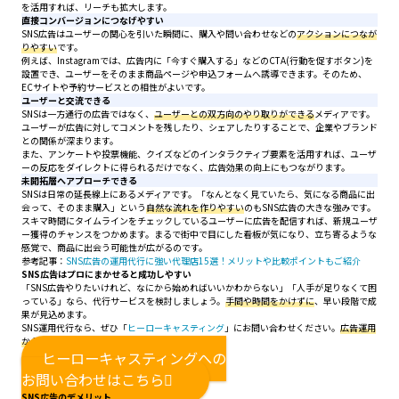
を活用すれば、リーチも拡大します。
直接コンバージョンにつなげやすい
SNS広告はユーザーの関心を引いた瞬間に、購入や問い合わせなどの
アクションにつなが
りやすい
です。
例えば、Instagramでは、広告内に「今すぐ購入する」などのCTA(行動を促すボタン)を
設置でき、ユーザーをそのまま商品ページや申込フォームへ誘導できます。そのため、
ECサイトや予約サービスとの相性がよいです。
ユーザーと交流できる
SNSは一方通行の広告ではなく、
ユーザーとの双方向のやり取りができる
メディアです。
ユーザーが広告に対してコメントを残したり、シェアしたりすることで、企業やブランド
との関係が深まります。
また、アンケートや投票機能、クイズなどのインタラクティブ要素を活用すれば、ユーザ
ーの反応をダイレクトに得られるだけでなく、広告効果の向上にもつながります。
未開拓層へアプローチできる
SNSは日常の延長線上にあるメディアです。「なんとなく見ていたら、気になる商品に出
会って、そのまま購入」という
自然な流れを作りやすい
のもSNS広告の大きな強みです。
スキマ時間にタイムラインをチェックしているユーザーに広告を配信すれば、新規ユーザ
ー獲得のチャンスをつかめます。まるで街中で目にした看板が気になり、立ち寄るような
感覚で、商品に出会う可能性が広がるのです。
参考記事：
SNS広告の運用代行に強い代理店15選！メリットや比較ポイントもご紹介
SNS広告はプロにまかせると成功しやすい
「SNS広告やりたいけれど、なにから始めればいいかわからない」「人手が足りなくて困
っている」なら、代行サービスを検討しましょう。
手間や時間をかけずに
、早い段階で成
果が見込めます。
SNS運用代行なら、ぜひ「
ヒーローキャスティング
」にお問い合わせください。
広告運用
から戦略策定まですべて対応可能
です。
ヒーローキャスティングへの
お問い合わせはこちら
SNS広告のデメリット