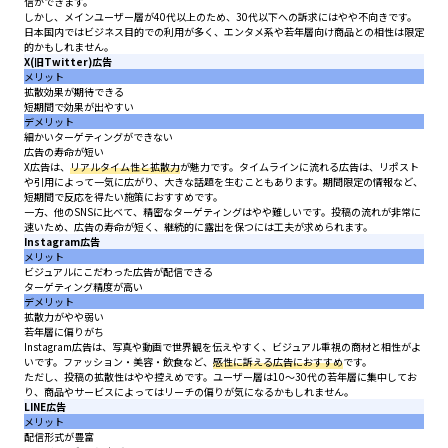
信ができます。
しかし、メインユーザー層が40代以上のため、30代以下への訴求にはやや不向きです。
日本国内ではビジネス目的での利用が多く、エンタメ系や若年層向け商品との相性は限定
的かもしれません。
X(旧Twitter)広告
メリット
拡散効果が期待できる
短期間で効果が出やすい
デメリット
細かいターゲティングができない
広告の寿命が短い
X広告は、
リアルタイム性と拡散力
が魅力です。タイムラインに流れる広告は、リポスト
や引用によって一気に広がり、大きな話題を生むこともあります。期間限定の情報など、
短期間で反応を得たい施策におすすめです。
一方、他のSNSに比べて、精密なターゲティングはやや難しいです。投稿の流れが非常に
速いため、広告の寿命が短く、継続的に露出を保つには工夫が求められます。
Instagram広告
メリット
ビジュアルにこだわった広告が配信できる
ターゲティング精度が高い
デメリット
拡散力がやや弱い
若年層に偏りがち
Instagram広告は、写真や動画で世界観を伝えやすく、ビジュアル重視の商材と相性がよ
いです。ファッション・美容・飲食など、
感性に訴える広告におすすめ
です。
ただし、投稿の拡散性はやや控えめです。ユーザー層は10〜30代の若年層に集中してお
り、商品やサービスによってはリーチの偏りが気になるかもしれません。
LINE広告
メリット
配信形式が豊富