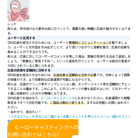
レッド
例えば、学生向けなら夏休み前に打つことで、需要の高い時期に広告が届きやすくなりま
す。
ユーザーと交流する
SNS広告を成功させるためには、ユーザーと
積極的にコミュニケーション
を取りましょ
う。ユーザーとの対話を生み出すことで、より深いつながりと信頼を築き、広告の効果を
高めることができるからです。
例えば、広告に対してユーザーがコメントを残した場合、感謝の気持ちを込めて返信しま
しょう。「素敵なご意見ですね！」といった返信を行うことで、ユーザーは自分の意見が
大切にされていると感じられます。
広告の効果を定期的に分析する
SNS広告を成功させるためには、
広告効果の定期的な分析が必要
です。分析によって施策
の改善ができ、より効果的な広告運用が可能になるからです。
例えば、広告のクリック率やインプレッション数、エンゲージメント率を定期的にチェッ
クすることは基本です。これにより、どのコンテンツが最も反応がよいか、どのターゲッ
ト層に効果的だったのかが明確になります。
SNS広告でお悩みなら、
ヒーローキャスティング
におまかせください。広告運用から戦略
策定まですべて対応可能です。
ご相談は無料で承ります
。まずはお気軽にお問い合わせく
ださい。
・合わせて、読みたい！
「バズるカフェ」を作るには？儲かる×定番×トレンドを押さえたメニュー設計のコツ
｜
居抜きの神様
ヒーローキャスティングへの
お問い合わせはこちら