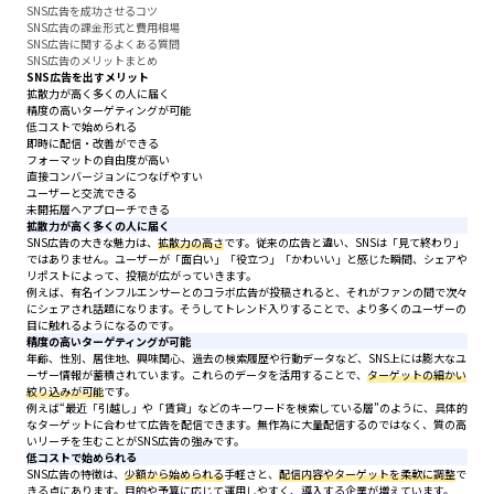
SNS広告を成功させるコツ
SNS広告の課金形式と費用相場
SNS広告に関するよくある質問
SNS広告のメリットまとめ
SNS広告を出すメリット
拡散力が高く多くの人に届く
精度の高いターゲティングが可能
低コストで始められる
即時に配信・改善ができる
フォーマットの自由度が高い
直接コンバージョンにつなげやすい
ユーザーと交流できる
未開拓層へアプローチできる
拡散力が高く多くの人に届く
SNS広告の大きな魅力は、
拡散力の高さ
です。従来の広告と違い、SNSは「見て終わり」
ではありません。ユーザーが「面白い」「役立つ」「かわいい」と感じた瞬間、シェアや
リポストによって、投稿が広がっていきます。
例えば、有名インフルエンサーとのコラボ広告が投稿されると、それがファンの間で次々
にシェアされ話題になります。そうしてトレンド入りすることで、より多くのユーザーの
目に触れるようになるのです。
精度の高いターゲティングが可能
年齢、性別、居住地、興味関心、過去の検索履歴や行動データなど、SNS上には膨大なユ
ーザー情報が蓄積されています。これらのデータを活用することで、
ターゲットの細かい
絞り込みが可能
です。
例えば“最近「引越し」や「賃貸」などのキーワードを検索している層”のように、具体的
なターゲットに合わせて広告を配信できます。無作為に大量配信するのではなく、質の高
いリーチを生むことがSNS広告の強みです。
低コストで始められる
SNS広告の特徴は、
少額から始められる
手軽さと、
配信内容やターゲットを柔軟に調整
で
きる点にあります。目的や予算に応じて運用しやすく、導入する企業が増えています。