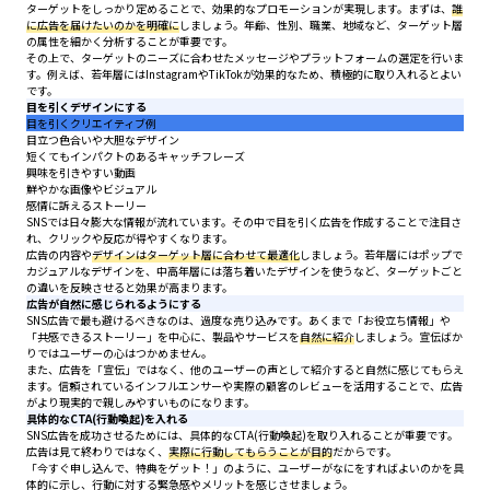
ターゲットをしっかり定めることで、効果的なプロモーションが実現します。まずは、
誰
に広告を届けたいのかを明確に
しましょう。年齢、性別、職業、地域など、ターゲット層
の属性を細かく分析することが重要です。
その上で、ターゲットのニーズに合わせたメッセージやプラットフォームの選定を行いま
す。例えば、若年層にはInstagramやTikTokが効果的なため、積極的に取り入れるとよい
です。
目を引くデザインにする
目を引くクリエイティブ例
目立つ色合いや大胆なデザイン
短くてもインパクトのあるキャッチフレーズ
興味を引きやすい動画
鮮やかな画像やビジュアル
感情に訴えるストーリー
SNSでは日々膨大な情報が流れています。その中で目を引く広告を作成することで注目さ
れ、クリックや反応が得やすくなります。
広告の内容や
デザインはターゲット層に合わせて最適化
しましょう。若年層にはポップで
カジュアルなデザインを、中高年層には落ち着いたデザインを使うなど、ターゲットごと
の違いを反映させると効果が高まります。
広告が自然に感じられるようにする
SNS広告で最も避けるべきなのは、過度な売り込みです。あくまで「お役立ち情報」や
「共感できるストーリー」を中心に、製品やサービスを
自然に紹介
しましょう。宣伝ばか
りではユーザーの心はつかめません。
また、広告を「宣伝」ではなく、他のユーザーの声として紹介すると自然に感じてもらえ
ます。信頼されているインフルエンサーや実際の顧客のレビューを活用することで、広告
がより現実的で親しみやすいものになります。
具体的なCTA(行動喚起)を入れる
SNS広告を成功させるためには、具体的なCTA(行動喚起)を取り入れることが重要です。
広告は見て終わりではなく、
実際に行動してもらうことが目的
だからです。
「今すぐ申し込んで、特典をゲット！」のように、ユーザーがなにをすればよいのかを具
体的に示し、行動に対する緊急感やメリットを感じさせましょう。