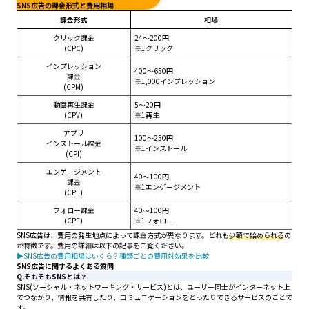
SNS広告の課金形式と費用相場
課金形式
相場
クリック課金
24～200円
(CPC)
※1クリック
インプレッション
400～650円
課金
※1,000インプレッション
(CPM)
動画再生課金
5～20円
(CPV)
※1再生
アプリ
100～250円
インストール課金
※1インストール
(CPI)
エンゲージメント
40～100円
課金
※1エンゲージメント
(CPE)
フォロー課金
40～100円
(CPF)
※1フォロー
SNS広告は、費用の発生地点によって課金方式が異なります。どれも
少額で始められる
の
が特徴です。費用の詳細は以下の記事をご覧ください。
▶SNS広告の費用相場はいくら？種類ごとの費用対効果を比較
SNS広告に関するよくある質問
Q.そもそもSNSとは？
SNS(ソーシャル・ネットワーキング・サービス)とは、ユーザー同士がインターネット上
でつながり、情報を共有したり、コミュニケーションをとったりできるサービスのことで
す。