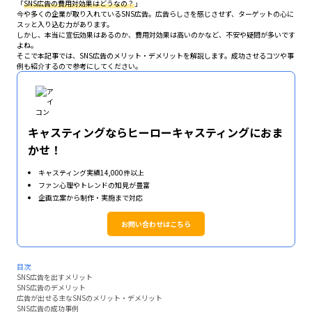
「
SNS広告の費用対効果はどうなの？
」
今や多くの企業が取り入れているSNS広告。広告らしさを感じさせず、ターゲットの心に
スッと入り込む力があります。
しかし、本当に宣伝効果はあるのか、費用対効果は高いのかなど、不安や疑問が多いです
よね。
そこで本記事では、SNS広告のメリット・デメリットを解説します。成功させるコツや事
例も紹介するので参考にしてください。
キャスティングならヒーローキャスティングにおま
かせ！
キャスティング実績14,000件以上
ファン心理やトレンドの知見が豊富
企画立案から制作・実施まで対応
お問い合わせはこちら
目次
SNS広告を出すメリット
SNS広告のデメリット
広告が出せる主なSNSのメリット・デメリット
SNS広告の成功事例