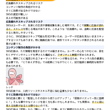
広告疲れやスキップされるリスク
コンテンツ制作の負担がかかる
すぐに効果が出るわけではない
SNSの選定が難しい
炎上の可能性がある
広告疲れやスキップされるリスク
SNSはユーザーが、友達との交流や情報収集を楽しむ場所です。そこで
頻繁に広告が流れ
ると、ストレス
を感じる場合があります。このような「広告疲れ」は、過剰に広告を配信
すると発生しやすいです。
さらに、SNS広告はスキップ可能な形式が多いため、ユーザーが広告を見ないままスキッ
プするリスクもあります。特に動画広告では、数秒でスキップボタンが表示されるため注
意が必要です。
コンテンツ制作の負担がかかる
SNS広告は、ただ情報を発信するだけでは届きません。ユーザーの心をつかむには、目を
引くデザインやトレンドを押さえた構成など、
クオリティと鮮度
が求められます。
また、媒体ごとに推奨されるフォーマットやトーンが異なるため、チャンネル別の最適化
も必要です。「とりあえず作る」では成果につながりにくく、試行錯誤と継続的な制作が
求められます。
レッド
SNS広告では、人的リソースやスキル不足に悩む企業も少なくありません。
すぐに効果が出るわけではない
SNS広告と聞くと「配信したその日から売り上げアップ！」「投稿がバズって一気に話題
に！」そんな華やかなイメージを抱く方も多いかもしれません。でも実際は、
すぐに目に
見える効果が出るとは限らない
のです。
SNS広告は「認知」から「関心」そして「行動」までに時間がかかるケースが多いです。