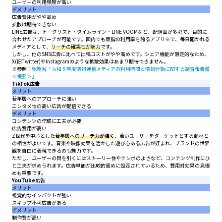
ユーザーの利用頻度が高い
デメリット
広告費用がやや高め
拡散は期待できない
LINE広告は、トークリスト・タイムライン・LINE VOOMなど、配信面が多彩で、目的に
合わせたアプローチが可能です。国内でも屈指の利用率を誇るアプリ※で、毎日開かれる
メディアとして、
リーチの確実性が魅力
です。
しかし、他のSNS広告に比べて出稿コストがやや高めです。シェア機能が限定的なため、
X(旧Twitter)やInstagramのような拡散効果はあまり期待できません。
※参照：
総務省「令和５年度情報通信メディアの利用時間と情報行動に関する調査報告書
＜概要＞」
TikTok広告
メリット
若年層へのアプローチに強い
エンタメ性の高い広告が配信できる
デメリット
コンテンツの作成に工夫が必要
広告費用が高い
Z世代を中心とした
若年層へのリー
チ力が強く
、若いユーザーをターゲットとする商材と
の相性がよいです。音楽や映像効果を活かした遊び心ある広告が好まれ、ブランドの世界
観を自由に表現できるのも魅力です。
ただし、ユーザーの目を引くにはストーリー性やテンポのよさなど、コンテンツ制作にひ
と工夫が求められます。広告単価が比較的高めに設定されているため、費用対効果の見極
めも重要です。
YouTube広告
メリット
視覚的なインパクトが強い
スキップ不可広告がある
デメリット
制作費が高い