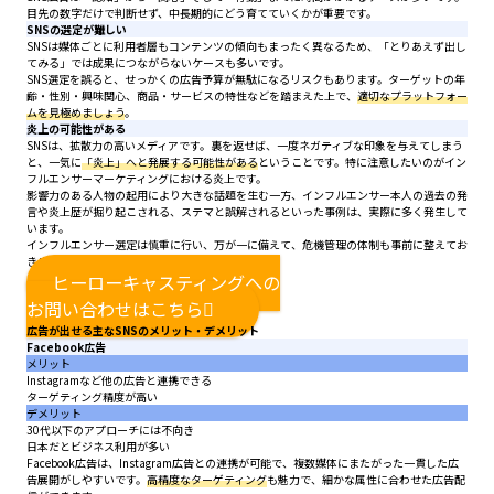
目先の数字だけで判断せず、中長期的にどう育てていくかが重要です。
SNSの選定が難しい
SNSは媒体ごとに利用者層もコンテンツの傾向もまったく異なるため、「とりあえず出し
てみる」では成果につながらないケースも多いです。
SNS選定を誤ると、せっかくの広告予算が無駄になるリスクもあります。ターゲットの年
齢・性別・興味関心、商品・サービスの特性などを踏まえた上で、
適切なプラットフォー
ムを見極めましょう
。
炎上の可能性がある
SNSは、拡散力の高いメディアです。裏を返せば、一度ネガティブな印象を与えてしまう
と、一気に
「炎上」へと発展する可能性がある
ということです。特に注意したいのがイン
フルエンサーマーケティングにおける炎上です。
影響力のある人物の起用により大きな話題を生む一方、インフルエンサー本人の過去の発
言や炎上歴が掘り起こされる、ステマと誤解されるといった事例は、実際に多く発生して
います。
インフルエンサー選定は慎重に行い、万が一に備えて、危機管理の体制も事前に整えてお
きましょう。
ヒーローキャスティングへの
お問い合わせはこちら
広告が出せる主なSNSのメリット・デメリット
Facebook広告
メリット
Instagramなど他の広告と連携できる
ターゲティング精度が高い
デメリット
30代以下のアプローチには不向き
日本だとビジネス利用が多い
Facebook広告は、Instagram広告との連携が可能で、複数媒体にまたがった一貫した広
告展開がしやすいです。
高精度なターゲティング
も魅力で、細かな属性に合わせた広告配