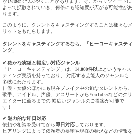
がTwitterでつぶやくことがあります。そこからリツイートに
よって拡散されていき、何倍にも認知度が広がる可能性があ
ります。
このように、タレントをキャスティングすることは様々なメ
リットをもたらします。
タレントをキャスティングするなら
、「ヒーローキャスティ
ング」
✔︎ 確かな実績と幅広い対応ジャンル
「ヒーローキャスティング」は、
14,000件以上
というキャス
ティング実績を持っており、 対応する芸能人のジャンルも
多岐にわたります。
俳優・女優のほかにも現在ブレイク中の旬なタレントから、
歌手、アイドル、声優、アスリートからYouTuberなどのクリ
エイターに至るまでの 幅広いジャンルのご提案が可能で
す！
✔︎ 魅力的な即日対応
依頼や相談を受けてから
即日対応
しております。
ヒアリングによって依頼者の要望や現在の状況などの情報を