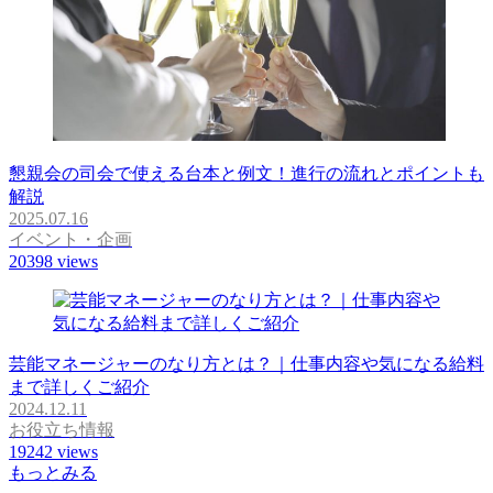
懇親会の司会で使える台本と例文！進行の流れとポイントも
解説
2025.07.16
イベント・企画
20398
views
芸能マネージャーのなり方とは？｜仕事内容や気になる給料
まで詳しくご紹介
2024.12.11
お役立ち情報
19242
views
もっとみる