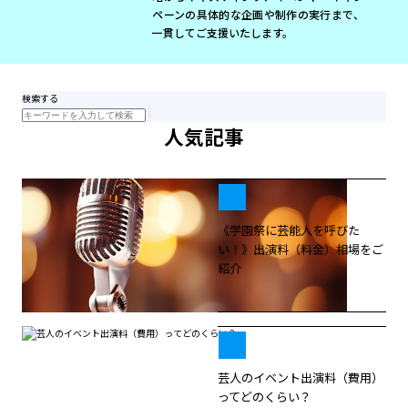
ペーンの具体的な企画や制作の実行まで、
一貫してご支援いたします。
検索する
人気記事
《学園祭に芸能人を呼びた
い！》出演料（料金）相場をご
紹介
芸人のイベント出演料（費用）
ってどのくらい？