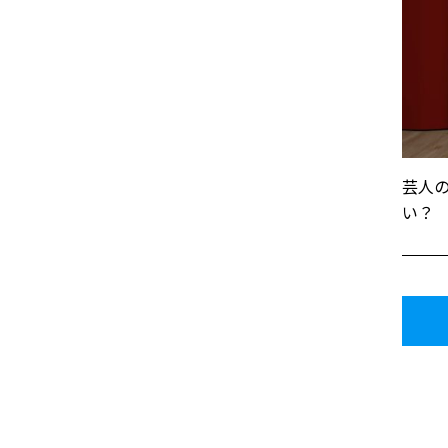
芸人
い？