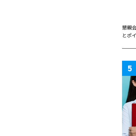
懇親
とポ