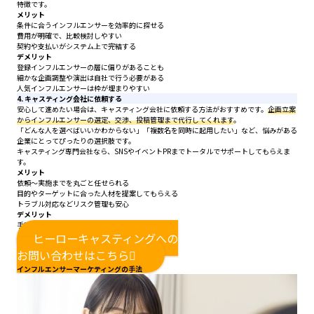
特徴です。
メリット
条件に合うインフルエンサーを効率的に探せる
費用が明確で、比較検討しやすい
契約や支払いがシステム上で完結する
デメリット
登録インフルエンサーの層に偏りがあることも
細かな企画調整や演出は自社で行う必要がある
人気インフルエンサーは枠が埋まりやすい
4. キャスティング会社に依頼する
安心して進めたい場合は、キャスティング会社に依頼する方法がおすすめです。
企画立案
からインフルエンサーの選定、交渉、投稿管理まで代行してくれます
。
「どんな人を選べばいいかわからない」「複数名を同時に起用したい」など、悩みがある
企業にとってぴったりの選択肢です。
キャスティング専門会社なら、SNSやイベントPRまでトータルでサポートしてもらえま
す。
メリット
依頼〜実施までを丸ごと任せられる
目的やターゲットに合った人材を提案してもらえる
トラブル対応などリスク管理も安心
デメリット
手数料分、費用が高くなる場合がある
ヒーローキャスティングへの
お問い合わせはこちら
インフルエンサーマーケティングの手法