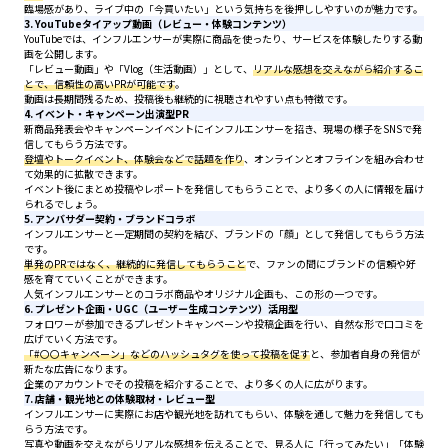
臨場感があり、ライブ中の「今買いたい」という気持ちを後押ししやすいのが魅力です。
3. YouTubeタイアップ動画（レビュー・体験コンテンツ）
YouTubeでは、インフルエンサーが実際に商品を使ったり、サービスを体験したりする動
画を公開します。
「レビュー動画」や「Vlog（生活動画）」として、
リアルな感想を交えながら紹介するこ
とで、信頼性の高いPRが可能です
。
動画は長期間残るため、投稿後も継続的に視聴されやすい点も特徴です。
4. イベント・キャンペーン出演型PR
新商品発表会やキャンペーンイベントにインフルエンサーを招き、現場の様子をSNSで発
信してもらう方法です。
登壇やトークイベント、体験会などで話題を作り
、オンラインとオフラインを組み合わせ
て効果的に拡散できます。
イベント後にまとめ投稿やレポートを発信してもらうことで、より多くの人に情報を届け
られるでしょう。
5. アンバサダー契約・ブランドコラボ
インフルエンサーと一定期間の契約を結び、ブランドの「顔」として発信してもらう方法
です。
単発のPRではなく、継続的に発信してもらうこと
で、ファンの間にブランドの信頼や好
感を育てていくことができます。
人気インフルエンサーとのコラボ商品やオリジナル企画も、この形の一つです。
6. プレゼント企画・UGC（ユーザー生成コンテンツ）活用型
フォロワーが参加できるプレゼントキャンペーンや投稿企画を行い、自然な形で口コミを
広げていく方法です。
「#〇〇キャンペーン」などのハッシュタグを使って投稿を促す
と、参加者自身の発信が
新たな広告になります。
企業のアカウントでその投稿を紹介することで、より多くの人に広がります。
7. 店舗・観光地との体験取材・レビュー型
インフルエンサーに実際にお店や観光地を訪れてもらい、体験を通して魅力を発信しても
らう方法です。
写真や動画を交えながらリアルな感想を伝えることで、見る人に「行ってみたい」「体験