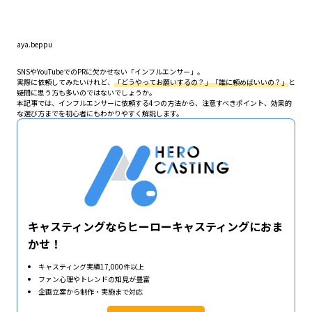
aya.beppu
SNSやYouTubeでのPRに欠かせない「インフルエンサー」。
実際に依頼してみたいけれど、
「どうやってお願いするの？」「誰に頼めばいいの？」
と
疑問に思う方も多いのではないでしょうか。
本記事では、インフルエンサーに依頼する4つの方法から、注意すべきポイント、効果的
な選び方までを初心者にもわかりやすく解説します。
キャスティングならヒーローキャスティングにおま
かせ！
キャスティング実績17,000件以上
ファン心理やトレンドの知見が豊富
企画立案から制作・実施まで対応