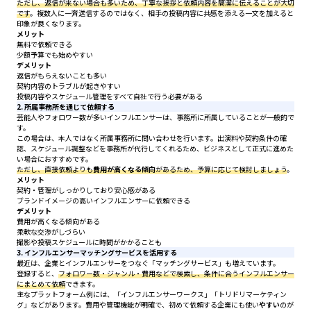
ただし、返信が来ない場合も多いため、丁寧な挨拶と依頼内容を簡潔に伝えることが大切
です
。複数人に一斉送信するのではなく、相手の投稿内容に共感を添える一文を加えると
印象が良くなります。
メリット
無料で依頼できる
少額予算でも始めやすい
デメリット
返信がもらえないことも多い
契約内容のトラブルが起きやすい
投稿内容やスケジュール管理をすべて自社で行う必要がある
2. 所属事務所を通じて依頼する
芸能人やフォロワー数が多いインフルエンサーは、事務所に所属していることが一般的で
す。
この場合は、本人ではなく所属事務所に問い合わせを行います。出演料や契約条件の確
認、スケジュール調整などを事務所が代行してくれるため、ビジネスとして正式に進めた
い場合におすすめです。
ただし、直接依頼よりも
費用が高くなる傾向
があるため、予算に応じて検討しましょう
。
メリット
契約・管理がしっかりしており安心感がある
ブランドイメージの高いインフルエンサーに依頼できる
デメリット
費用が高くなる傾向がある
柔軟な交渉がしづらい
撮影や投稿スケジュールに時間がかかることも
3. インフルエンサーマッチングサービスを活用する
最近は、企業とインフルエンサーをつなぐ「マッチングサービス」も増えています。
登録すると、
フォロワー数・ジャンル・費用などで検索し、条件に合うインフルエンサー
にまとめて依頼
できます。
主なプラットフォーム例には、「インフルエンサーワークス」「トリドリマーケティン
グ」などがあります。費用や管理機能が明確で、初めて依頼する企業にも使い
やすい
のが