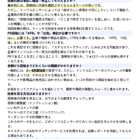
投稿内容は事前に確認・修正してもらえますか？
基本的には、投稿前に内容を確認させてもらえるケースが多いです
。
ただし、インフルエンサーによっては「自分らしい表現を大切にしたい」という理由で、
企業側の修正を最小限にしたいと考える人もいます。
事前に「投稿内容の確認は可能か」「どこまで修正できるか」を話し合い、お互いのルー
ルを明確にしておくことが大切です。
初回依頼の際は、トーンや方向性を共有する参考資料を渡すとスムーズです。
PR投稿には「#PR」や「広告」表記が必要ですか？
はい、必要です。
企業が報酬や商品を提供してPRをお願いする場合は、「#PR」「#広
告」などの明示が義務づけられています。
これを表記せずに投稿すると、「ステルスマーケティング」とみなされる可能性があり、
企業やインフルエンサー双方の信用を損なうおそれがあります。
PRであることを正しく伝えることで、透明性が保たれ、フォロワーからの信頼も得やす
くなります。
依頼から投稿までどれくらいの期間がかかりますか？
一般的には、
2〜4週間程度
が目安です。ただし、インフルエンサーのスケジュールや撮影
内容によっては、それ以上かかる場合もあります。
イベントや新商品の発売日に合わせたい場合は、1〜2か月前から相談を始めると安心で
す。
余裕をもってスケジュールを組むことで、撮影や確認の調整もスムーズに進められます。
効果を測る方法はありますか？
投稿後の効果を測るには、以下のような数値をチェックします
投稿の閲覧数（インプレッション数）
いいねやコメントの数
サイトへのアクセス数（リンククリック）
クーポンコードの利用数や売上
これらのデータをもとに、どのインフルエンサーがどのくらい反応を生んだかを分析しま
す。
キャスティング会社やマッチングサービスを利用すれば、効果レポートを作成してもらえ
る場合もあります。