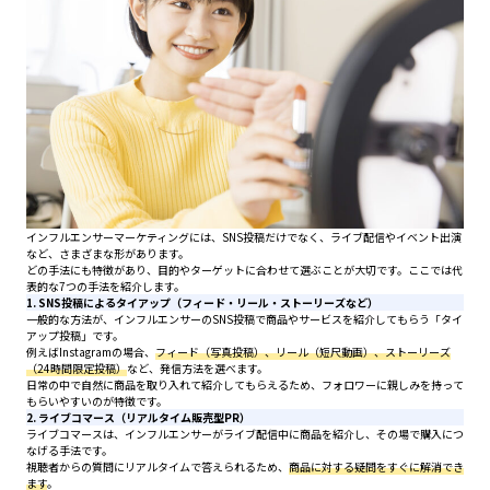
インフルエンサーマーケティングには、SNS投稿だけでなく、ライブ配信やイベント出演
など、さまざまな形があります。
どの手法にも特徴があり、目的やターゲットに合わせて選ぶことが大切です。ここでは代
表的な7つの手法を紹介します。
1. SNS投稿によるタイアップ（フィード・リール・ストーリーズなど）
一般的な方法が、インフルエンサーのSNS投稿で商品やサービスを紹介してもらう「タイ
アップ投稿」です。
例えばInstagramの場合、
フィード（写真投稿）、リール（短尺動画）、ストーリーズ
（24時間限定投稿）
など、発信方法を選べます。
日常の中で自然に商品を取り入れて紹介してもらえるため、フォロワーに親しみを持って
もらいやすいのが特徴です。
2. ライブコマース（リアルタイム販売型PR）
ライブコマースは、インフルエンサーがライブ配信中に商品を紹介し、その場で購入につ
なげる手法です。
視聴者からの質問にリアルタイムで答えられるため、
商品に対する疑問をすぐに解消でき
ます
。