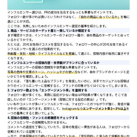
インフルエンサー選びは、PRの成功を左右するもっとも重要なポイントです。
フォロワー数が多ければ良いというわけではなく、
「自社の商品に合っているか」
を軸に
選ぶことが大切。
ここでは、失敗しないためのインフルエンサー選定の基準を紹介します。
1. 商品・サービスのターゲット層と一致しているか確認する
まず確認すべきは、インフルエンサーのフォロワー層が、自社商品のターゲットと合って
いるかどうかです。
たとえば、20代女性向けコスメを宣伝するなら、フォロワーの中心が20代女性であるイ
ンフルエンサーを選ぶのが効果的です。
年齢層・性別・地域・ライフスタイルなどを意識
して選ぶと、投稿内容が自然に届きやす
くなります。
2. インフルエンサーの投稿内容・世界観がブランドに合っているか
インフルエンサーの投稿の雰囲気や世界観も重要なポイントです。
写真の色味や文章のトーン、ハッシュタグの使い方
などが、自社ブランドのイメージと近
いかどうかを確認しましょう。
たとえば、「落ち着いた上品なブランド」を発信したいのに、派手でカジュアルな投稿ば
かりのインフルエンサーに依頼すると、ブランドの印象がちぐはぐになってしまいます。
3. フォロワー数よりも「エンゲージメント率」を重視する
フォロワー数が多くても、実際に反応が少ない場合はPR効果が薄くなります。そこで注
目したいのが「エンゲージメント率（投稿に対する反応の割合）」です。
いいねやコメントが多いインフルエンサーは、フォロワーとのつながりが強く、発信が届
きやすい傾向にあります。目安として、
Instagramなら
エンゲージメント率2〜3％以上
を
一つの基準にすると良いでしょう。
4. 投稿の信頼性・ファンとの距離感をチェックする
インフルエンサーの信頼度も欠かせません。
コメントへの返信を丁寧にしていたり、日常の発信に一貫性がある人は、フォロワーから
信頼されている証拠です。
一方で、
広告投稿ばかり続いているアカウントは、「宣伝目的」と見られて信頼を失いや