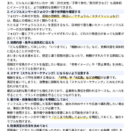
また、どんな人に届けたいのか（例：20代女性／子育て世代／旅行好きなど）も具体的
にイメージすると、より効果的な依頼ができます。
2. インフルエンサーのフォロワー層や世界観を確認する
フォロワーの年代や性別、
投稿の雰囲気（明るい／ナチュラル／スタイリッシュなど
）
は、商品との相性に大きく関わります。
たとえば「ナチュラルコスメ」を宣伝するなら、日常的で落ち着いたトーンのインフルエ
ンサーの方が信頼されやすいです。
フォロワー層とブランドのターゲットがずれていると、どれだけ発信力があっても効果が
出にくくなります。
3. 依頼内容・条件は具体的に伝える
「どんな投稿をしてほしいか」「いつまでに」「報酬はいくら」など、依頼内容を具体的
に伝えることが大切です。
あいまいなまま進めると、想定と違う投稿内容になったり、納期がずれたりする原因にな
ります。
投稿文や写真のテイストを指定したい場合は、「参考イメージ」や「禁止事項」を共有し
ておくとトラブルを防げます。
4. ステマ（ステルスマーケティング）にならないよう注意する
報酬を支払ってPRを依頼する場合は、
「#PR」や「#広告」などの明記
が必要です。
表記を省いてしまうと、消費者に誤解を与える「ステルスマーケティング」とみなされる
恐れがあります。
最近は法的な取り締まりも強化されており、企業側も責任を問われるケースも。ルールを
守ることで、ブランドの信頼を守ることにつながります。
5. 著作権・肖像権の取り扱いを明確にしておく
インフルエンサーが投稿した写真や動画を、自社のWebサイトや広告で再利用したい場合
は、事前に許可をもらうことが必要です。
無断で使用すると、著作権や肖像権の侵害にあたる可能性があります。
契約書やメッセージのやり取りで
「どこまで利用してよいか」
を明記しておくと、後のト
ラブルを防げます。
6. 効果測定の方法を決めておく
投稿後に「どのくらい効果があったのか」を振り返るために、あらかじめ指標（KPI）を