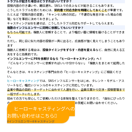
トラブルが起きた場合はどうすればいいですか？
投稿内容の行き違いや、期日遅れ、SNS上での炎上などが起きることもあります。
こうしたトラブルを防ぐためには、
契約書で対応方針を明確にしておくこと
が重要です。
たとえば「投稿内容の変更」「キャンセル時の対応」「不適切な発言があった場合の処
理」などを事前に決めておきましょう。
キャスティング会社を通せば、こうしたトラブル対応もサポートしてもらえます。
複数のインフルエンサーに同時に依頼してもいいですか？
もちろん可能です
。複数人に依頼することで、より幅広い層に情報を届けることができま
す。
ただし、同じ日に似た内容の投稿が一斉に出ると、広告感が強く見えてしまうこともあり
ます
複数人に依頼する場合は、
投稿タイミングをずらす・内容を変える
など、自然に見える工
夫をすると効果的です。
インフルエンサーにPRを依頼するなら『ヒーローキャスティング』へ！
「どんなインフルエンサーに依頼すればいいか分からない」「複数人をまとめて起用した
い」
そんなときは、キャスティング専門会社の『ヒーローキャスティング』にご相談くださ
い。
ヒーローキャスティング
では、SNSインフルエンサーをはじめ、タレント・モデル・アス
リートなど、幅広いジャンルのキャスティングに対応しています。
企業や商品の目的・ターゲットに合わせて人選を行い、企画立案から交渉・投稿管理まで
一括サポートいたします
。
初めての方でも安心してご依頼いただける体制を整えておりますので、「自社にぴったり
のインフルエンサーを探したい」という方は、ぜひお気軽にお問い合わせください。
ヒーローキャスティングへの
お問い合わせはこちら
#インフルエンサー
#キャスティング