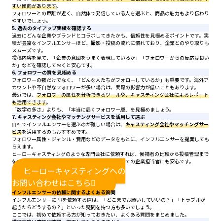
すい傾向があります
。
フォロワーとの距離が近く、自然体で発信している人を選ぶと、商品の魅力もより伝わり
やすいでしょう。
5. 過去のタイアップ実績を確認する
過去にどんな企業やブランドとコラボしてきたかも、信頼性を見極めるポイントです。実
績が豊富なインフルエンサーほど、撮影・投稿の流れに慣れており、企業とのやり取りも
スムーズです。
投稿内容を見て、「企業の意図をうまく表現しているか」「フォロワーからの反応は良い
か」などを確認しておくと安心です。
6. フォロワーの質を見極める
フォロワーの数だけでなく、「どんな人たちがフォローしているか」も重要です。海外ア
カウントや不自然なフォロワーが多い場合は、実際の影響力が低いこともあります。
最近では、
フォロワーの属性を分析できるツールや、キャスティング会社によるレポート
も活用できます
。
「数字の多さ」よりも、「本当に届くフォロワー層」を見極めましょう。
7. キャスティング会社やマッチングサービスを活用して選ぶ
自社でインフルエンサーを選ぶのが難しい場合は、
キャスティング会社やマッチングサー
ビス
を活用するのもおすすめです。
フォロワー属性・ジャンル・費用などのデータをもとに、インフルエンサーを提案しても
らえます。
ヒーローキャスティングのような専門会社に依頼すれば、候補者の比較から投稿管理まで
をワンストップでサポートしてもらえるため、初めての企業担当者にも安心です。
ヒーローキャスティングへの
お問い合わせはこちら
インフルエンサーの依頼に関するよくある質問
インフルエンサーにPRを依頼する際は、「どこまでお願いしていいの？」「トラブルが
起きたらどうするの？」といった疑問を持つ方も多いでしょう。
ここでは、初めて依頼する方が知っておきたい、よくある質問をまとめました。