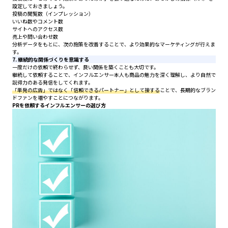
設定しておきましょう。
投稿の閲覧数（インプレッション）
いいね数やコメント数
サイトへのアクセス数
売上や問い合わせ数
分析データをもとに、次の施策を改善することで、より効果的なマーケティングが行えま
す。
7. 継続的な関係づくりを意識する
一度だけの依頼で終わらせず、良い関係を築くことも大切です。
継続して依頼することで、インフルエンサー本人も商品の魅力を深く理解し、より自然で
説得力のある発信をしてくれます。
「単発の広告」ではなく「信頼できるパートナー」として接する
ことで、長期的なブラン
ドファンを増やすことにつながります。
PRを依頼するインフルエンサーの選び方