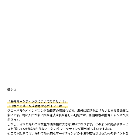
情シス
「海外マーケティングについて知りたい！」
「日本との違いや成功させるポイントは？」
グローバル化やインバウンド訪日客の増加などで、海外に販路を広げたいと考える企業は
多いです。特に人口が多い国や経済成長が著しい地域では、新規顧客の獲得チャンスが広
がります。
しかし、日本と海外では文化や価値観に大きな違いがあります。どのように商品やサービ
スをPRしていけばわからない…というマーケティング担当者も多いですよね。
そこで本記事では、海外で効果的なマーケティングの手法や成功させるためのポイントを