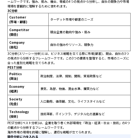
ームワークです。強み、弱み、機会、脅威の4つの視点から分析し、自社の競争力や市場
環境を客観的に理解するために使われます。
3C分析
Customer
ターゲット市場や顧客のニーズ
(市場・顧客)
Competitor
競合企業の動向や強み・弱み
(競合)
Company
自社の強みやリソース、競争力
(自社)
3C分析(スリーシー分析)とは、ビジネス戦略を立てる際に市場(顧客)、競合、自社の3つ
の視点から分析するフレームワークです。この3つの要素を整理すると、市場のニーズに
合った差別化戦略を立てられます。
PEST分析
Politics
政治制度、法律、規制、関税、貿易政策など
(政治)
Economy
景気、為替、物価、賃金水準、購買力など
(経済)
Society
人口動態、価値観、文化、ライフスタイルなど
(社会)
Technology
技術革新、ITインフラ、デジタル化の進展など
(技術)
PEST分析(ペスト分析)は、企業を取り巻く外部環境を「政治・経済・社会・技術」の4つ
の観点から分析するフレームワークです。
海外市場の環境を的確に理解し、適切な戦略が立てられます。
競合分析に力を入れる