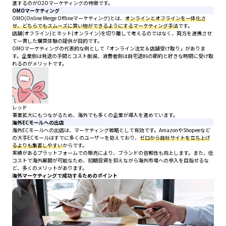
進するのがO2Oマーケティングの特徴です。
OMOマーケティング
OMO(Online Merge Offlineマーケティング)とは、
オンラインとオフラインを一体化さ
せ、どちらでもスムーズに買い物ができるようにするマーケティング手法
です。
店舗(オフライン)とネット(オンライン)を切り離して考えるのではなく、両方を連携させ
て一貫した購買体験の提供が目的です。
OMOマーケティングの代表的な例として「オンライン注文＆店舗受け取り」がありま
す。企業側は発送の手間とコスト削減、消費者側は自宅送料の節約と好きな時間に受け取
れるのがメリットです。
レッド
事業拡大にもつながるため、海外でも多くの企業が導入を進めています。
海外ECモールへの出店
海外ECモールへの出店は、マーケティング戦略として有効です。AmazonやShopeeなど
の大手ECモールはすでに多くのユーザーを抱えており、
ゼロから自社サイトを立ち上げ
るよりも集客しやすい
からです。
実績があるプラットフォームでの販売により、ブランドの信頼性も向上します。また、低
コストで海外展開が可能なため、初期投資を抑えながら海外市場への参入を目指せるな
ど、多くのメリットがあります。
海外マーケティングで成功するためのポイント