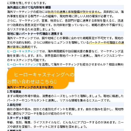
に印象を残しやすくなります。
海外進出に向けて社内体制を構築
海外マーケティングの成功には
社内での連携と体制整備が欠かせません
。具体的には、海
外事業を担当する専門チームの組織や、現地市場に詳しい人材の確保が必要です。
さらに、マーケティング、営業、物流など、各部門が密に連携する体制を整えると、迅速
かつ効果的な意思決定が可能です。社内体制が整っていないと、戦略の遅れや不備が生じ
るリスクがあるため注意しましょう。
現地に強いパートナーや代理店と連携する
海外マーケティングでは、国や地域ごとの事情に合わせた戦略策定が不可欠です。現地の
文化や法的な制約、さらには微妙なニュアンスを理解している
パートナーや代理店との連
携が非常に効果的
です。
ヒーローキャスティング
では、海外販路開拓や訪日観光客の集客など、マーケティング活
動を支援いたします。また、世界各国の現地パートナーと連携し、海外インフルエンサー
のキャスティングも可能です。
ヒーローキャスティング
を活用して海外マーケティングを成功させませんか？相談は無料
ですので、お気軽にお問い合わせください。
ヒーローキャスティングへの
お問い合わせはこちら
海外マーケティングの大まかな流れ
1.市場調査
まずは現地の市場や競合、消費者のニーズをしっかりと理解しましょう。現地に精通した
パートナーやコンサルタントと連携し、リアルな情報を集めるとスムーズです。
2.自社分析
自社の強みや弱み、他社との差別化ポイントを把握します。自社の強みを活かし、現地市
場に適切なアプローチを取るのが成功のカギです。
3.ターゲット設定
年齢、性別、職業、ライフスタイルなど、どんな人にアプローチするのか決めます。ニー
ズや欲求を深掘り、ターゲットに対する理解を深めましょう。
4.戦略決定