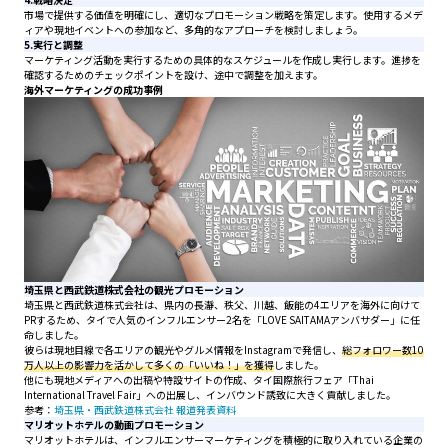
市場で提供する価値を明確にし、適切なプロモーション戦略を策定します。使用するメデ
ィアや現地イベントへの参加など、多角的なアプローチを検討しましょう。
5.実行と調整
マーケティング活動を実行するための具体的なスケジュールを作成し実行します。進捗を
確認するためのチェックポイントを設け、途中で調整を加えます。
海外マーケティングの成功事例
埼玉県と西武鉄道株式会社の観光プロモーション
埼玉県と西武鉄道株式会社は、県内の長瀞、秩父、川越、飯能の4エリアを海外に向けて
PRするため、タイで人気のインフルエンサー2名を「LOVE SAITAMAアンバサダー」に任
命しました。
彼らは現地目線で各エリアの観光やグルメ情報をInstagramで発信し、
総フォロワー数10
万人以上の影響力を活かして多くの「いいね！」を獲得
しました。
他にも現地メディアへの出稿や特設サイトの作成、タイ国際旅行フェア「Thai
International Travel Fair」への出展し、インバウンド誘致に大きく貢献しました。
参考：
埼玉県・西武鉄道株式会社 報道発表資料
マリオットホテルの動画プロモーション
マリオットホテルは、インフルエンサーマーケティングを積極的に取り入れている企業の