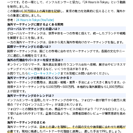
一つです。その一環として、インフルエンサーと協力し「24 Hours In Tokyo」という動画
を制作しました。
この動画は
130万回以上の再生数を記録
し、東京の魅力を効果的に伝えることで、海外か
らの集客に成功しました。
参考：
24 Hours In Tokyo (YouTube)
海外マーケティングに関するよくある質問
グローバルマーケティングとの違いは？
グローバルマーケティングは、世界全体を一つの市場と捉えて、統一したブランドや戦略
を展開することを指します。
一方の海外マーケティングは、日本から見た海外市場向けのマーケティングを指します。
国際マーケティングとの違いは？
国際マーケティングは、国ごとの市場に合わせたマーケティングです。各国の文化やニー
ズに適応した戦略を立てます。
海外の代理店やパートナーを探す方法は？
オンラインでのリサーチ、海外進出支援を行うコンサル会社へ依頼、展示会やビジネスマ
ッチングイベントに参加するなど、いくつか方法があります。
お困りでしたら
ヒーローキャスティング
までお気軽にお問い合わせください。
海外マーケティングの費用はどれくらいかかる？
海外マーケティングの費用は、進出国・戦略・業界・手法によって大きく異なります。小
規模テストマーケティングなら100万円～500万円、本格的な海外展開なら1,000万円以
上が目安です。
海外マーケティングのトレンドは？
インフルエンサーを活用したマーケティングの中でも、フォロワー数が数千から数万人規
模の「マイクロインフルエンサー」が注目されています。
フォロワーとの関係性が強いため、商品やサービスの紹介がより「リアルな口コミ」とし
て受け止められやすいです。企業の広告よりも、消費者目線のレビューが購買意欲を高め
ます。
海外マーケティングのまとめ
海外マーケティングは、
日本との違いを理解し、その国の文化や価値観に合わせた戦略が
必要
です。現地に精通したパートナーや代理店と連携し、適した手法でPRしましょう。