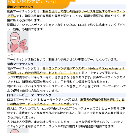
お問い合わせはこちら
動画マーケティング
動画マーケティングとは、
動画を活用して自社の商品やサービスを宣伝するマーケティン
グ手法
です。動画は視覚的な要素と音声を活かすことで、情報を直感的に伝えやすく、感
情に訴える力があります。
動画はソーシャルメディアでシェアされやすいため、口コミで徐々に広まっていく「バイ
ラル効果」も期待できます。
レッド
マーケティング活動において、動画は今や欠かせない重要なツールとなっています。
音声マーケティング
音声マーケティングとは、
音声コンテンツや音声アシスタント(AlexaやGoogle Assistant)
を活用して、自社の商品やサービスをプロモーション
するマーケティング手法です。
ラジオ広告やポッドキャストなど、さまざまな形態があります。音声マーケティングのメ
リットは、消費者が画面を見なくても、手を使わずに情報を得られる点です。
特にモバイルデバイスやスマートスピーカーが普及している現代では、ユーザーにとって
より便利で自然な方法となっています。
口コミ・レビューマーケティング
口コミマーケティング(レビューマーケティング)とは、
消費者の評価や体験を通じて、自
社の商品やサービスを広めるマーケティング手法
です。
例えば、アメリカではAmazonやYelpといったプラットフォームでのレビューが非常に重
要です。消費者のリアルな声がSNSで拡散されると、低コストで新たな見込み客を獲得で
きるかもしれません。
人々は友人や家族、またはオンラインのレビューに大きな信頼を寄せており、これをマー
ケティングに活用することで、ブランドの認知度向上や販売促進が期待できます。