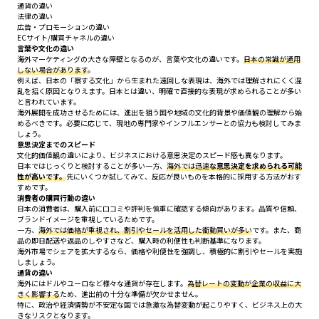
通貨の違い
法律の違い
広告・プロモーションの違い
ECサイト/購買チャネルの違い
言葉や文化の違い
海外マーケティングの大きな障壁となるのが、言葉や文化の違いです。
日本の常識が通用
しない場合があります
。
例えば、日本の「察する文化」から生まれた遠回しな表現は、海外では理解されにくく混
乱を招く原因となりえます。日本とは違い、明確で直接的な表現が求められることが多い
と言われています。
海外展開を成功させるためには、進出を狙う国や地域の文化的背景や価値観の理解から始
めるべきです。必要に応じて、現地の専門家やインフルエンサーとの協力も検討してみま
しょう。
意思決定までのスピード
文化的価値観の違いにより、ビジネスにおける意思決定のスピード感も異なります。
日本ではじっくりと検討することが多い一方、
海外では迅速
な意思決定を求められる可能
性が高いです。
先にいくつか試してみて、反応が良いものを本格的に採用する方法がおす
すめです。
消費者の購買行動の違い
日本の消費者は、購入前に口コミや評判を慎重に確認する傾向があります。品質や信頼、
ブランドイメージを重視しているためです。
一方、
海外では価格が重視され、割引やセールを活用した衝動買いが多い
です。また、商
品の即日配送や返品のしやすさなど、購入時の利便性も判断基準になります。
海外市場でシェアを拡大するなら、価格や利便性を強調し、積極的に割引やセールを実施
しましょう。
通貨の違い
海外にはドルやユーロなど様々な通貨が存在します。
為替レートの変動が企業の収益に大
きく影響する
ため、進出前の十分な準備が欠かせません。
特に、政治や経済情勢が不安定な国では急激な為替変動が起こりやすく、ビジネス上の大
きなリスクとなります。