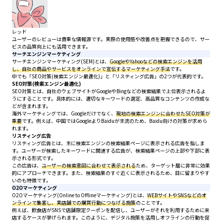
レッド
ユーザーのレビューは貴重な情報源です。実際の使用感や改善点を把握できるので、サー
ビスの品質向上にも活用できます。
サーチエンジンマーケティング
サーチエンジンマーケティング(SEM)とは、
GoogleやYahooなどの検索エンジンを活用
し、自社の商品やサービスをオンラインで宣伝するマーケティング手法
です。
中でも「SEO対策(検索エンジン最適化)」と「リスティング広告」の2つが代表的です。
SEO対策(検索エンジン最適化)
SEO対策とは、自社のウェブサイトがGoogleやBingなどの検索結果で上位表示されるよ
うにすることです。具体的には、適切なキーワードの選定、高品質なコンテンツの作成な
どが含まれます。
海外マーケティングでは、Googleだけでなく、
現地の検索エンジンに合わせたSEO対策が
重要
です。例えば、中国ではGoogleよりBaiduが主流のため、Baidu向けの対策が求めら
れます。
リスティング広告
リスティング広告とは、主に検索エンジンの検索結果ページに表示される広告を指しま
す。ユーザーが検索したキーワードに関連する広告が、検索結果ページの上部や下部に表
示される形式です。
この広告は、
ユーザーの検索意図に合わせて表示される
ため、ターゲット層に非常に効果
的にアプローチできます。また、検索結果のすぐ近くに表示されるため、目に留まりやす
いのも特徴です。
O2Oマーケティング
O2Oマーケティング(Online to Offlineマーケティング)とは、
WEBサイトやSNSなどのオ
ンラインで集客し、実店舗での購買行動につなげる施策
のことです。
例えば、飲食店がSNSで店舗限定クーポンを配信し、ユーザーがそれを利用するために来
店するケースが挙げられます。このように、デジタル施策を活用しオフラインの行動を促