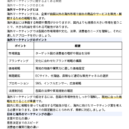
海外マーケティングに関するよくある質問
海外マーケティングのまとめ
海外マーケティングとは
海外マーケティングとは、企業が
自国以外の海外市場で自社の商品やサービスを販売・展
開するための戦略
を指します。
海外進出には準備する時間や費用がかかりますが、国内よりも規模の大きい市場を狙うこ
とで、大きな利益を得られる可能性があります。
海外マーケティングでは各国の市場環境や文化、法律、消費者のニーズを理解し、それに
適したアプローチを行いましょう。
海外マーケティングのポイント
ポイント
概要
市場調査
ターゲット国の消費者の嗜好や競合を分析
ブランディング
文化に合わせたブランド戦略の構築
価格戦略
現地の物価や購買力に適した価格設定
販路開拓
ECサイト、代理店、直販など適切な販売チャネルの選択
プロモーション
SNS、インフルエンサー、広告戦略
法規制対応
各国の法律や貿易規制の確認
海外マーケティングで成功するには、各国の市場特性をしっかり理解し、
現地に合った戦
略を立てることが重要
です。
国内と同じ戦略を使っても成功する可能性が低く、海外に向けたマーケティング案を考え
る必要があります。日本での固定観念にとらわれず、柔軟に対応しましょう。
日本と海外のマーケティングの違い
言葉や文化の違い
意思決定までのスピード
消費者の購買行動の違い