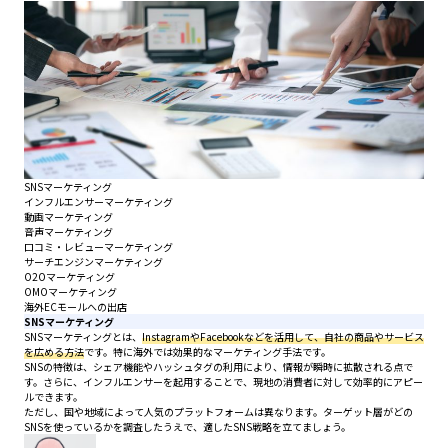
SNSマーケティング
インフルエンサーマーケティング
動画マーケティング
音声マーケティング
口コミ・レビューマーケティング
サーチエンジンマーケティング
O2Oマーケティング
OMOマーケティング
海外ECモールへの出店
SNSマーケティング
SNSマーケティングとは、
InstagramやFacebookなどを活用して、自社の商品やサービス
を広める方法
です。特に海外では効果的なマーケティング手法です。
SNSの特徴は、シェア機能やハッシュタグの利用により、情報が瞬時に拡散される点で
す。さらに、インフルエンサーを起用することで、現地の消費者に対して効率的にアピー
ルできます。
ただし、国や地域によって人気のプラットフォームは異なります。ターゲット層がどの
SNSを使っているかを調査したうえで、適したSNS戦略を立てましょう。