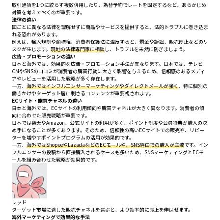
取引通貨を1つに絞らず複数併用したり、為替予約でレートを固定するなど、あらかじめ
対策を考えておくのが重要です。
法律の違い
国ごとに異なる法律を理解せずに商品やサービスを提供すると、法的トラブルに巻き込ま
れる恐れがあります。
例えば、輸入規制や商標権、消費者保護法に違反すると、罰金や訴訟、販売停止などのリ
スクが生じます。
現地の法律専門家に相談
し、トラブルを未然に防ぎましょう。
広告・プロモーションの違い
日本と海外では、効果的な広告・プロモーション手法が異なります。日本では、テレビ
CMやSNSの口コミが消費者の購買行動に大きく影響を与えるため、信頼感のあるメディ
アやレビューを活用した戦略が多く存在します。
一方、
海外ではインフルエンサーマーケティングやダイレクトメールが強く
、特に個別の
働きかけやターゲット層に刺さるコンテンツが重要視されます。
ECサイト・購買チャネルの違い
日本と海外では、ECサイトの利用傾向や購買チャネルが大きく異なります。消費者の傾
向に合わせた販売戦略が重要です。
日本では楽天やAmazon、公式サイトの利用が多く、ポイント制度や会員特典が購入の決
め手になることが多くあります。そのため、信頼性の高いECサイトでの販売や、リピー
ターを増やすポイントプログラムの活用が効果的です。
一方、
海外ではShopeeやLazadaなどのECモールや、SNS経由での購入が主流
です。イン
フルエンサーの投稿から直接購入されるケースも多いため、SNSマーケティングとECモ
ールを組み合わせた戦略が効果的です。
レッド
ターゲット市場に適した販売チャネルを選ぶと、より効率的に売上を伸ばせます。
海外マーケティングで効果的な手法