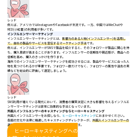
レッド
例えば、アメリカではInstagramやFacebookが主流です。一方、中国ではWeChatや
RED(小紅書)の利用者が多いです。
インフルエンサーマーケティング
インフルエンサーマーケティングとは、
影響力のある人物(インフルエンサー)を活用し
て、自社の製品やサービスを宣伝するマーケティング手法
です。
例えば、インフルエンサーがSNSで製品を紹介すると、そのフォロワーが製品に関心を持
ち、購入意欲が高まることがあります。インフルエンサーの信頼性や親近感が、商品への
信頼を高め、購入のきっかけを作ります。
海外でのインフルエンサーマーケティングを成功させるには、製品やサービスに合った人
物を見つけられるかが重要です。フォロワー数だけでなく、フォロワーの属性や過去の実
績などを総合的に評価して選定しましょう。
レッド
SNS利用が増えている現代において、消費者の購買決定に大きな影響を与えるインフルエ
ンサーマーケティングは非常に効果的な手法となっています。
外国人インフルエンサーのキャスティングならヒーローキャスティング
外国人インフルエンサーをお探しなら、
ヒーローキャスティング
におまかせください。
各国の文化や法律に精通したキャスティングディレクターが、
外国人インフルエンサーの
選定から制作進行まで、一貫してサポート
いたします。
ヒーローキャスティングへの