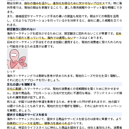
競合分析は、
自社の強みを活かし、差別化を図るために欠かせないプロセス
です。特に海
外市場では、現地の競合を把握することで、適した販売戦略やターゲット層を明確にでき
ます。
また、価格設定やマーケティング手法の違いの調査も有効です。競合がどの販路を活用
し、どのようなプロモーションを行っているかを分析すると、自社に適した戦略を立てら
れます。
固定観念に囚われない
海外マーケティングを成功させるためには、固定観念に囚われないことが重要です。
日本
で当たり前だと思っていても、海外では通用しない
ケースはよくあります。
日本のマーケティング手法をそのまま他国に適用すると、現地の消費者に受け入れられな
い可能性があるため注意が必要です。
レッド
海外マーケティングでは柔軟な思考が求められます。現地のニーズや文化を深く理解し、
それに応じたアプローチを行いましょう。
文化の違いを理解する
文化に配慮
したマーケティングは、現地の消費者との信頼関係を築くために欠かせませ
ん。広告や商品名、プロモーション方法が文化的に不適切な場合、ブランドイメージが損
なわれ購買意欲が低下します。
例えば、中国では赤色が幸運を象徴するため、赤を使ったPRが好まれますが、他の国で
は避けられることもあります。現地の文化や嗜好を理解し、それに合わせたキャンペーン
を展開しましょう。
提供する商品やサービスを絞る
海外マーケティングにおいて、提供する商品やサービスを絞るのは非常に重要です。より
効果的にリソースを活用し、競争力を高められる
からです。
例えば、特定のライフスタイルに特化した商品を提供すると、他社と差別化され、消費者