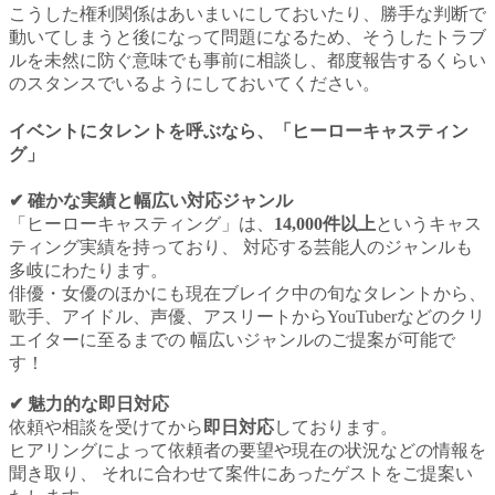
こうした権利関係はあいまいにしておいたり、勝手な判断で
動いてしまうと後になって問題になるため、そうしたトラブ
ルを未然に防ぐ意味でも事前に相談し、都度報告するくらい
のスタンスでいるようにしておいてください。
イベントにタレントを呼ぶ
なら
、「ヒーローキャスティン
グ」
✔︎ 確かな実績と幅広い対応ジャンル
「ヒーローキャスティング」は、
14,000件以上
というキャス
ティング実績を持っており、 対応する芸能人のジャンルも
多岐にわたります。
俳優・女優のほかにも現在ブレイク中の旬なタレントから、
歌手、アイドル、声優、アスリートからYouTuberなどのクリ
エイターに至るまでの 幅広いジャンルのご提案が可能で
す！
✔︎ 魅力的な即日対応
依頼や相談を受けてから
即日対応
しております。
ヒアリングによって依頼者の要望や現在の状況などの情報を
聞き取り、 それに合わせて案件にあったゲストをご提案い