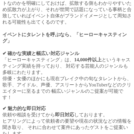
トなのかを明確にしておけば、拡散する側もわかりやすいた
め拡散力が上がり、それが世間で話題になっている事柄と合
致していればイベント自体がブランドイメージとして周知さ
れる可能性も出てくるのです。
イベントにタレントを呼ぶ
なら
、「ヒーローキャスティン
グ」
✔︎ 確かな実績と幅広い対応ジャンル
「ヒーローキャスティング」は、
14,000件以上
というキャス
ティング実績を持っており、 対応する芸能人のジャンルも
多岐にわたります。
俳優・女優のほかにも現在ブレイク中の旬なタレントから、
歌手、アイドル、声優、アスリートからYouTuberなどのクリ
エイターに至るまでの 幅広いジャンルのご提案が可能で
す！
✔︎ 魅力的な即日対応
依頼や相談を受けてから
即日対応
しております。
ヒアリングによって依頼者の要望や現在の状況などの情報を
聞き取り、 それに合わせて案件にあったゲストをご提案い
たします。