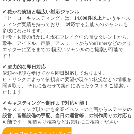
✔︎ 確かな実績と幅広い対応ジャンル
「ヒーローキャスティング」は、
14,000件以上
というキャス
ティング実績を持っており、 対応する芸能人のジャンルも
多岐にわたります。
俳優・女優のほかにも現在ブレイク中の旬なタレントから、
歌手、アイドル、声優、アスリートからYouTuberなどのクリ
エイターに至るまでの 幅広いジャンルのご提案が可能で
す！
✔︎ 魅力的な即日対応
依頼や相談を受けてから
即日対応
しております。
ヒアリングによって依頼者の要望や現在の状況などの情報を
聞き取り、 それに合わせて案件にあったゲストをご提案い
たします。
✔︎ キャスティング〜制作まで対応可能！
キャスティング以外にも企業イベントの企画から
ステージの
設営、音響設備の手配、当日の運営等、の制作周りの対応も
可能
です！ 見積もり相談などお気軽にご相談ください。
ヒーローキャスティングへの