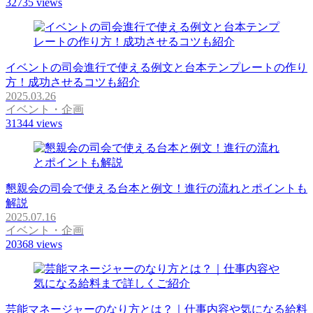
32735
views
イベントの司会進行で使える例文と台本テンプレートの作り
方！成功させるコツも紹介
2025.03.26
イベント・企画
31344
views
懇親会の司会で使える台本と例文！進行の流れとポイントも
解説
2025.07.16
イベント・企画
20368
views
芸能マネージャーのなり方とは？｜仕事内容や気になる給料